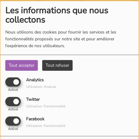
Où écouter Radio Pitchoun ?
Les informations que nous
collectons
Pitchoun Rédac
Nous utilisons des cookies pour fournir les services et les
fonctionnalités proposés sur notre site et pour améliorer
Oups, vous avez
l'expérience de nos utilisateurs.
Qui sommes-nous ?
rencontré une erreur.
Tout accepter
Tout refuser
Contact
Il semble que la page que vous recherchez n’existe plus.
Analytics
Utilisation: Analyse
Activé
Twitter
Utilisation: Fonctionnalité
Activé
Facebook
Utilisation: Fonctionnalité
Activé