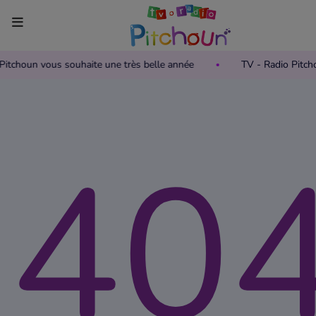
 Pitchoun vous souhaite une très belle année
TV - Radio Pitch
Accueil
Télévision
40
Grille des programmes TV
Replay TV Pitchoun
Où regarder TV Pitchoun ?
Radio
Grille des programmes Radio
Podcasts