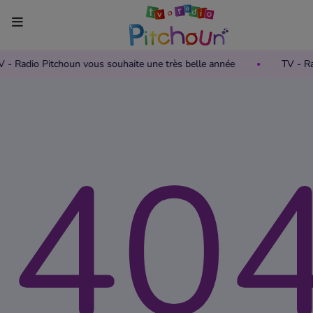
TV - Radio Pitchoun vous souhaite une très belle année
TV - R
Accueil
Télévision
40
Grille des programmes TV
Replay TV Pitchoun
Où regarder TV Pitchoun ?
Radio
Grille des programmes Radio
Podcasts