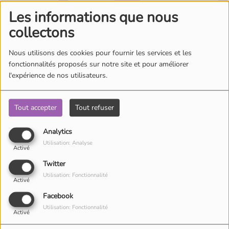
Où écouter Radio Pitchoun ?
Les informations que nous
collectons
Pitchoun Rédac
Nous utilisons des cookies pour fournir les services et les
fonctionnalités proposés sur notre site et pour améliorer
Oups, vous avez
l'expérience de nos utilisateurs.
Qui sommes-nous ?
rencontré une erreur.
Tout accepter
Tout refuser
Contact
Il semble que la page que vous recherchez n’existe plus.
Analytics
Utilisation: Analyse
Activé
Twitter
Utilisation: Fonctionnalité
Activé
Facebook
Utilisation: Fonctionnalité
Activé