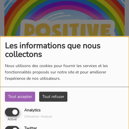
Où écouter Radio Pitchoun ?
Pitchoun Rédac
Les informations que nous
Qui sommes-nous ?
collectons
Contact
Nous utilisons des cookies pour fournir les services et les
fonctionnalités proposés sur notre site et pour améliorer
l'expérience de nos utilisateurs.
06 juillet 2026 - 11:36
Tout accepter
Tout refuser
Analytics
Écouter le podcast
Utilisation: Analyse
Activé
Prenez votre dose de positivité avec Estevan dans la positive
Twitter