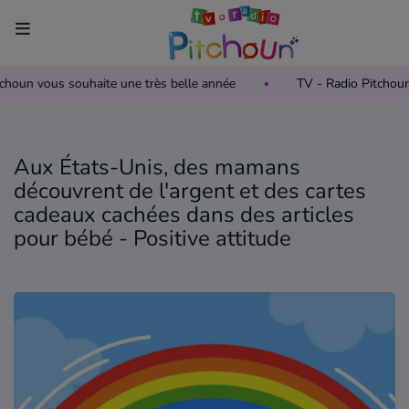
itchoun vous souhaite une très belle année
TV - Radio Pitchou
Accueil
Télévision
Aux États-Unis, des mamans
Grille des programmes TV
découvrent de l'argent et des cartes
cadeaux cachées dans des articles
Replay TV Pitchoun
pour bébé - Positive attitude
Où regarder TV Pitchoun ?
Radio
Grille des programmes Radio
Podcasts