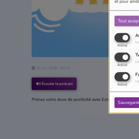
et pour améli
Tout accep
A
Ut
Activé
T
Ut
Activé
30 juin 2026 - 00:00
F
Ut
Écouter le podcast
Activé
Prenez votre dose de positivité avec Estevan dans la pos
Sauvegard