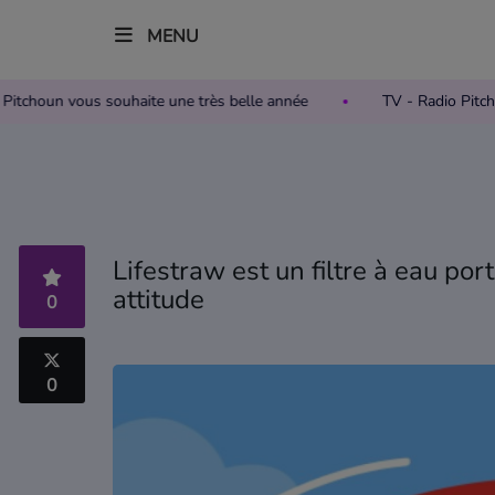
MENU
Radio Pitchoun vous souhaite une très belle année
TV - Radio 
Accueil
Télévision
Grille des programmes TV
Lifestraw est un filtre à eau port
attitude
Replay TV Pitchoun
0
Où regarder TV Pitchoun ?
0
Radio
Grille des programmes Radio