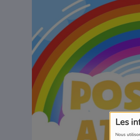
Podcasts
Où écouter Radio Pitchoun ?
Pitchoun Rédac
Qui sommes-nous ?
Contact
Les in
Nous utilison