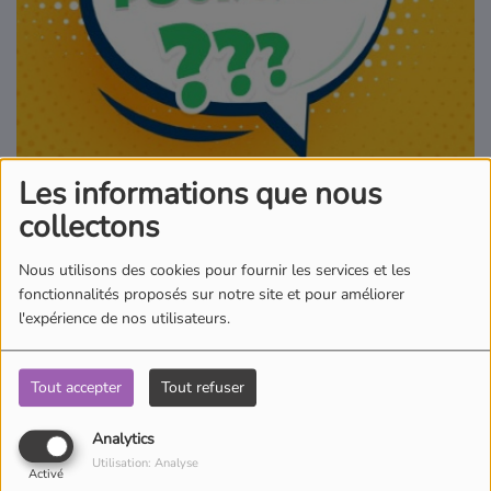
Où écouter Radio Pitchoun ?
Pitchoun Rédac
Qui sommes-nous ?
Les informations que nous
collectons
Contact
Nous utilisons des cookies pour fournir les services et les
fonctionnalités proposés sur notre site et pour améliorer
10 mai 2023 - 16:17
l'expérience de nos utilisateurs.
Écouter le podcast
Tout accepter
Tout refuser
Tu te poses des questions et tu n’as pas toujours les réponses ?
Analytics
Tu es simplement curieux et tu souhaites apprendre des choses ?
Utilisation: Analyse
Plus besoin de chercher, tu es au bon endroit ! Toutes les réponses
Activé