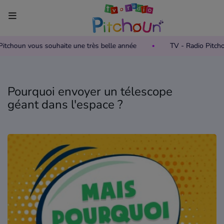
o Pitchoun vous souhaite une très belle année
TV - Radio Pitc
Accueil
Télévision
Pourquoi envoyer un télescope
Grille des programmes TV
géant dans l'espace ?
Replay TV Pitchoun
Où regarder TV Pitchoun ?
Radio
Grille des programmes Radio
Podcasts