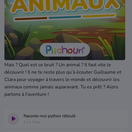
Où écouter Radio Pitchoun ?
Pitchoun Rédac
Qui sommes-nous ?
Contact
Mais ? Quel est ce bruit ? Un animal ? Il faut vite le
découvrir ! Il ne te reste plus qu’à écouter Guillaume et
Clara pour voyager à travers le monde et découvrir les
animaux comme jamais auparavant. Tu es prêt ? Alors
partons à l'aventure !
Raconte-moi python réticulé
il y a 3 ans