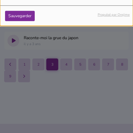
il y a 3 ans
Propulsé par Orejime
Sauvegarder
Raconte-moi le vautour fauve
il y a 3 ans
Raconte-moi la grue du japon
il y a 3 ans
1
2
3
4
5
6
7
8
9