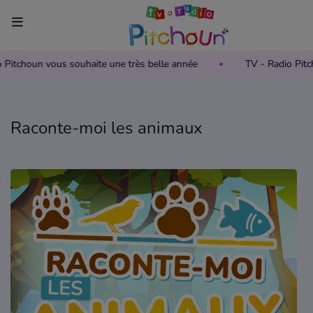
io Pitchoun vous souhaite une très belle année
TV - Radio Pi
Accueil
Télévision
Raconte-moi les animaux
Grille des programmes TV
Replay TV Pitchoun
Où regarder TV Pitchoun ?
Radio
Grille des programmes Radio
Podcasts