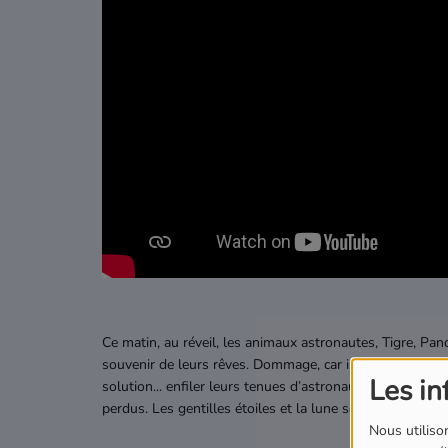
Podcasts
Où écouter Radio Pitchoun ?
Pitchoun Rédac
Qui sommes-nous ?
Contact
Ce matin, au réveil, les animaux astronautes, Tigre, Panda
souvenir de leurs rêves. Dommage, car ils étaient rempl
Les in
solution... enfiler leurs tenues d’astronautes et voyager
perdus. Les gentilles étoiles et la lune sont là pour illum
Nous utilison