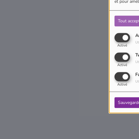
et pour améli
Tout accep
A
Ut
Activé
T
Ut
Activé
F
Ut
Activé
Sauvegard