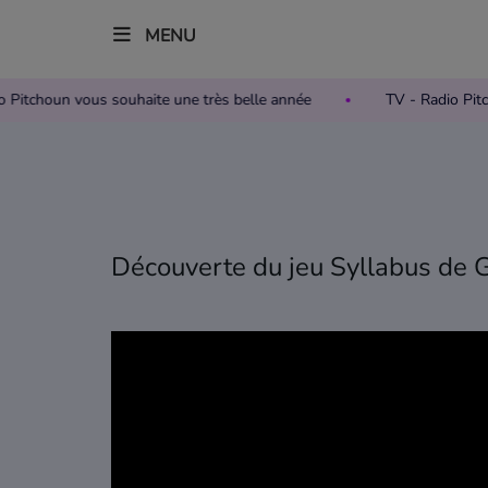
MENU
Radio Pitchoun vous souhaite une très belle année
TV - Radio
Accueil
Télévision
Grille des programmes TV
Découverte du jeu Syllabus de Gi
Replay TV Pitchoun
Où regarder TV Pitchoun ?
Radio
Grille des programmes Radio