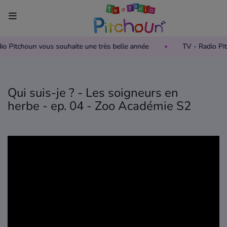
dio Pitchoun vous souhaite une très belle année
TV - Radio Pi
Accueil
Télévision
Qui suis-je ? - Les soigneurs en
Grille des programmes TV
herbe - ep. 04 - Zoo Académie S2
Replay TV Pitchoun
Où regarder TV Pitchoun ?
Radio
Grille des programmes Radio
Podcasts