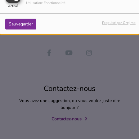
Utilisation: Fonctionnalité
Activé
Propulsé par Orejime
Sauvegarder
Contactez-nous
Vous avez une suggestion, ou vous voulez juste dire
bonjour ?
Contactez-nous