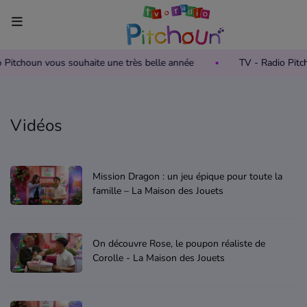
io Pitchoun vous souhaite une très belle année
TV - Radio Pit
Accueil
Télévision
Vidéos
Grille des programmes TV
Replay TV Pitchoun
Mission Dragon : un jeu épique pour toute la
famille – La Maison des Jouets
Où regarder TV Pitchoun ?
Radio
On découvre Rose, le poupon réaliste de
Corolle - La Maison des Jouets
Grille des programmes Radio
Podcasts