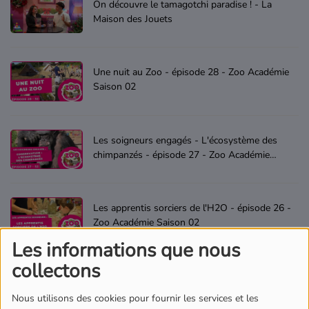
On découvre le tamagotchi paradise ! - La
Où écouter Radio Pitchoun ?
Maison des Jouets
Pitchoun Rédac
Une nuit au Zoo - épisode 28 - Zoo Académie
Saison 02
Qui sommes-nous ?
Les soigneurs engagés - L'écosystème des
Contact
chimpanzés - épisode 27 - Zoo Académie
Saison 02
Les apprentis sorciers de l'H2O - épisode 26 -
Zoo Académie Saison 02
Les informations que nous
collectons
Les soigneurs en herbe : Au Coeur de la forêt
- épisode 25 - Zoo Académie Saison 02
Nous utilisons des cookies pour fournir les services et les