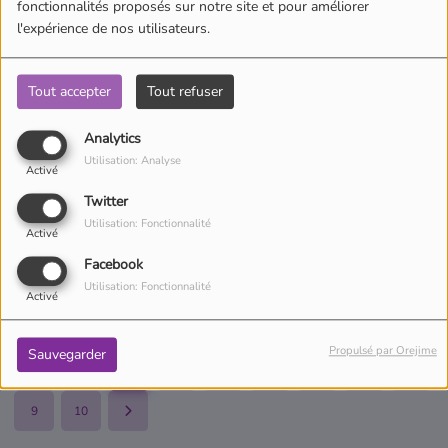
fonctionnalités proposés sur notre site et pour améliorer
l'expérience de nos utilisateurs.
Découverte du jeu Les Schtroumpfs : Le
Village Secret - À toi de jouer !
Tout accepter
Tout refuser
Analytics
Les soigneurs engagés : Conservation : Les
Utilisation: Analyse
rhinocéros - épisode 24 - Zoo Académie
Activé
Saison 02
Twitter
Utilisation: Fonctionnalité
Activé
Les apprentis soigneurs : Les Animaux des
Facebook
lodges - épisode 23 - Zoo Académie Saison
Utilisation: Fonctionnalité
02
Activé
Propulsé par Orejime
Sauvegarder
1
2
3
4
5
6
7
8
9
10